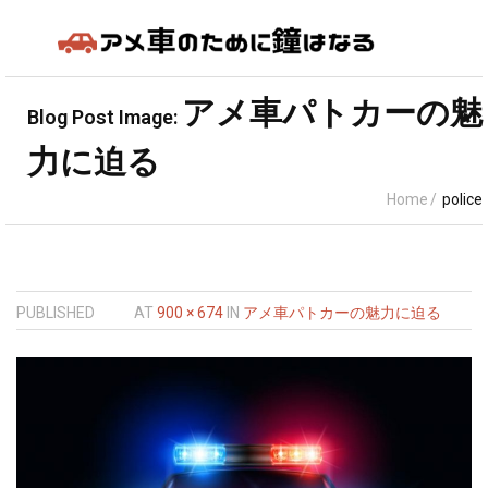
アメ車の知識
アメ車パトカーの魅
Blog Post Image:
力に迫る
車種
Home
/
police
売買の基礎知識
カスタム＆メンテナンス
PUBLISHED
AT
900 × 674
IN
アメ車パトカーの魅力に迫る
アメ車の燃費性能は本当に悪いの？