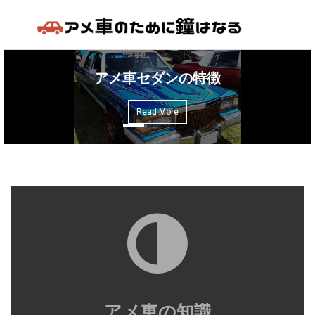
アメ車の知識
アメ車セダンの特徴
車種
Read More
売買の基礎知識
カスタム＆メンテナンス
アメ車の燃費性能は本当に悪いの？
アメ車の知識