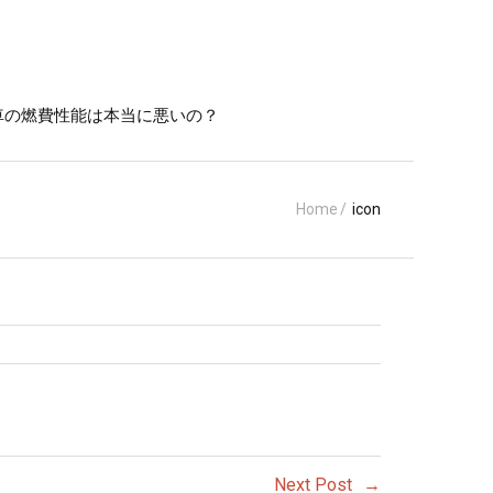
車の燃費性能は本当に悪いの？
Home
/
icon
Next Post