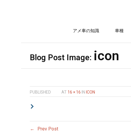
アメ車の知識
車種
icon
Blog Post Image:
PUBLISHED
AT
16 × 16
IN
ICON
Prev Post