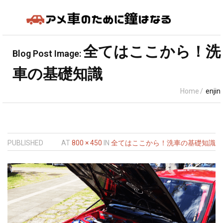
アメ車の知識
全てはここから！洗
Blog Post Image:
車の基礎知識
車種
Home
/
enjin
売買の基礎知識
カスタム＆メンテナンス
PUBLISHED
AT
800 × 450
IN
全てはここから！洗車の基礎知識
アメ車の燃費性能は本当に悪いの？