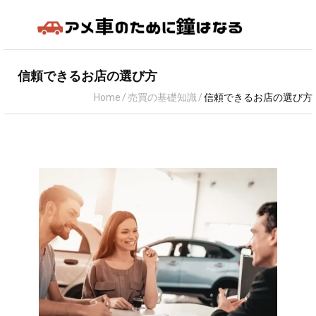
アメ車の知識
信頼できるお店の選び方
Home
/
売買の基礎知識
/
信頼できるお店の選び方
車種
売買の基礎知識
カスタム＆メンテナンス
アメ車の燃費性能は本当に悪いの？